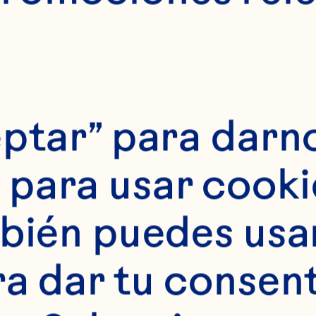
ptar” para darno
tes
para usar cookie
da de cranberry de
bién puedes usar 
o de manzanilla ½ 
ra dar tu consent
1 bolsita de té ver