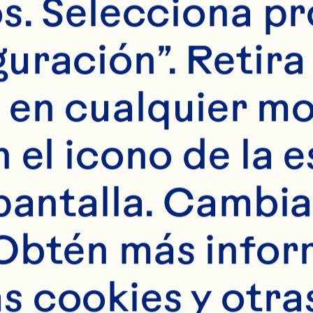
s. Selecciona pr
uración”. Retira 
 en cualquier m
 el icono de la e
pantalla. Cambia 
 minutos bebida 
Obtén más infor
ray® con un puña
 cookies y otras