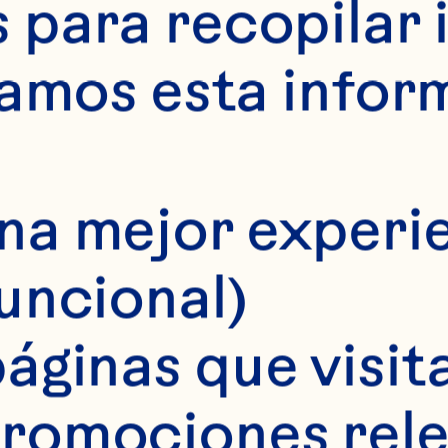
para recopilar 
samos esta infor
na mejor experie
funcional)
áginas que visita
romociones rele