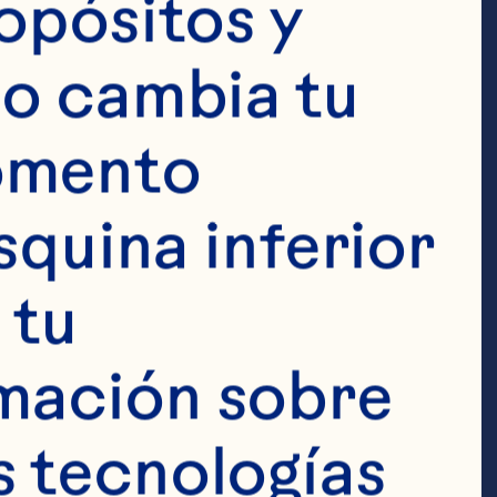
opósitos y 
o cambia tu 
omento 
squina inferior 
tu 
de cranberry 
mación sobre 
do de 
 tecnologías 