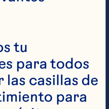
s tu 
s para todos 
 Ocean 
las casillas de 
taza de 
imiento para 
de Miel al 