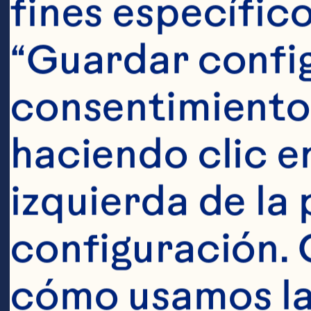
fines específico
gusto
Pasos
“Guardar config
consentimiento
haciendo clic en
izquierda de la 
Hervir por 5
configuración. 
de Ocean Sp
cómo usamos las