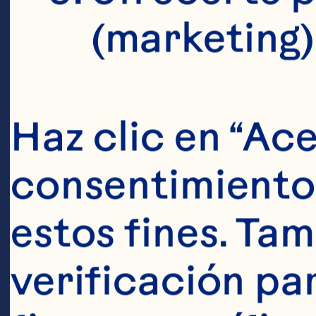
(marketing)
Haz clic en “Ace
Ingredien
consentimiento 
250ml de bebi
estos fines. Tam
Spray® 1 puñad
verificación pa
guayaba fresca 