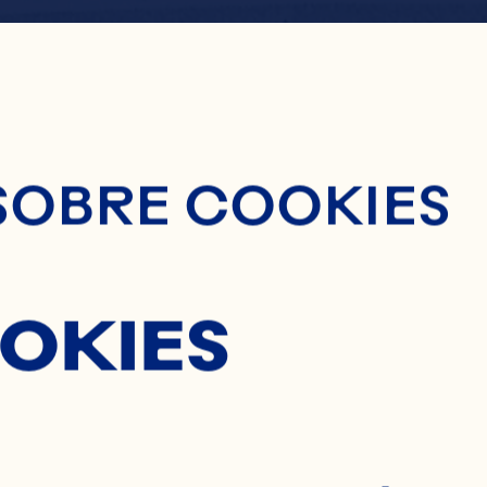
nido Principal
MALIN
SOBRE COOKIES
OKIES