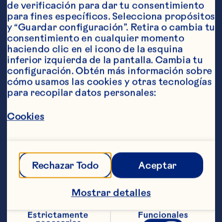
de verificación para dar tu consentimiento 
para fines específicos. Selecciona propósitos 
y “Guardar configuración”. Retira o cambia tu 
consentimiento en cualquier momento 
Peter P. Dhillon
Lonny G.
haciendo clic en el icono de la esquina 
Hatton
Chairman | Canada
inferior izquierda de la pantalla. Cambia tu 
Vice Chairman | 
configuración. Obtén más información sobre 
Washington
cómo usamos las cookies y otras tecnologías 
para recopilar datos personales:
Cookies
Rechazar Todo
Aceptar
Abigail
Buckwalter
President and CEO
Mostrar detalles
Matthew W.
Beaton
Estrictamente 
Funcionales