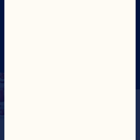
Sitio
Social
©2026 Ocean Spray
Términos de Uso
Legal
Politica de Privacidad
Cookies
Actualizar el consentimiento