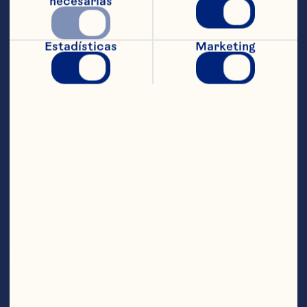
necesarias
Massachusetts
Estadísticas
Marketing
Alison Gilmore
Robert N.
Carr
Detlefsen
Massachusetts
Wisconsin