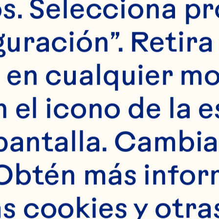
s. Selecciona pr
uración”. Retira 
 en cualquier m
 el icono de la e
los ingredientes
pantalla. Cambia 
 un puñado de hi
Obtén más infor
idad. Servir en 
 cookies y otras