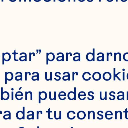
ptar” para darno
tes
para usar cookie
 de cranberry baja 
bién puedes usar 
 1 puñado de craisi
ra dar tu consent
ra de mermelada de