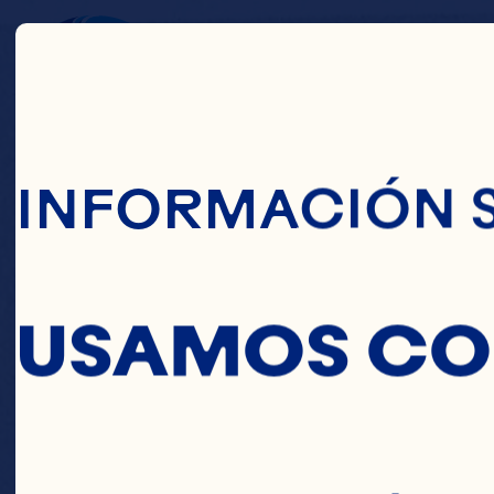
Pasar Al Conte
RED L
INFORMACIÓN 
USAMOS CO