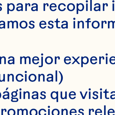
para recopilar 
samos esta infor
na mejor experie
funcional)
áginas que visita
romociones rele