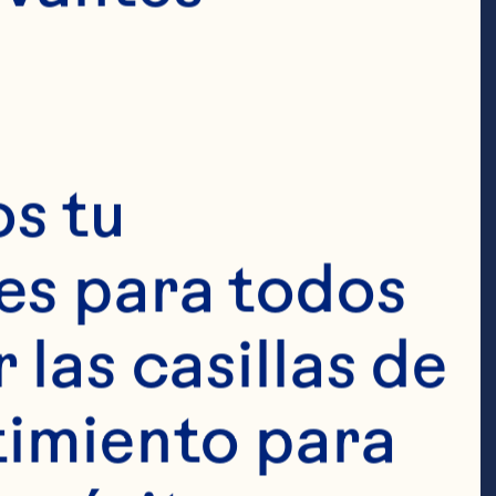
s tu 
s para todos 
en calorías 3 
las casillas de 
ns 1 oz de 
imiento para 
 frutos rojos