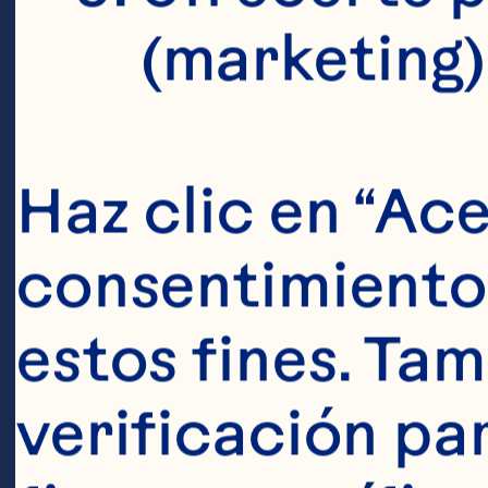
(marketing)
Haz clic en “Ace
Ingredien
consentimiento 
2 oz de Bebida
estos fines. Tam
fresas maduras
verificación pa
vodka 1 cucha