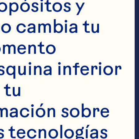
opósitos y 
o cambia tu 
omento 
squina inferior 
 en una 
tu 
elo y licuar 
mación sobre 
copa martini. 
 tecnologías 