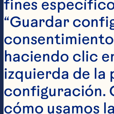
fines específico
Pasos
“Guardar config
consentimiento
haciendo clic en
Verter todos 
izquierda de la 
licuadora con
configuración. 
a media veloc
cómo usamos las