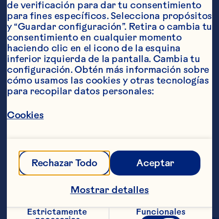
de verificación para dar tu consentimiento 
para fines específicos. Selecciona propósitos 
y “Guardar configuración”. Retira o cambia tu 
consentimiento en cualquier momento 
Ingredientes
haciendo clic en el icono de la esquina 
1 botella de 1.89 litros de bebida de cranberry 
inferior izquierda de la pantalla. Cambia tu 
de Ocean Spray® 1 taza de jugo de naranja 2 
configuración. Obtén más información sobre 
tazas de jugo de limón o agua mineral 
cómo usamos las cookies y otras tecnologías 
Rebanadas de limón y naranja como 
para recopilar datos personales:
decoración
Pasos
Cookies
Mezclar la bebida de cranberry de 
Ocean Spray® y el jugo de naranja en un 
recipiente grande. Antes de servir 
Rechazar Todo
Aceptar
mezclar con el agua mineral. Decorar con 
las rebanadas de limón y naranja. 
Mostrar detalles
Raciones aproximadas: 11
Estrictamente 
Funcionales