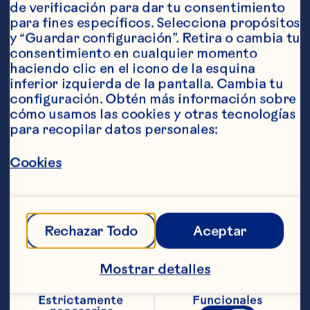
de verificación para dar tu consentimiento 
para fines específicos. Selecciona propósitos 
y “Guardar configuración”. Retira o cambia tu 
consentimiento en cualquier momento 
haciendo clic en el icono de la esquina 
Ingredientes
inferior izquierda de la pantalla. Cambia tu 
1 bolsa (226 g - 8 onzas) de hojas verdes 2 
configuración. Obtén más información sobre 
paquetes (170 g - 6 onzas cada uno) de cortes 
cómo usamos las cookies y otras tecnologías 
de pechuga de pollo refrigerados 2 cucharadas 
para recopilar datos personales:
de cebolla roja finamente picada 1 taza de 
Ocean Spray® Craisins® cranberries 
Cookies
deshidratados 1 taza de almendras tostadas 
1/2 taza de vinagreta de cranberries 
preparada baja en calorías o normal
Pasos
Rechazar Todo
Aceptar
Combinar todos los ingredientes en un 
Mostrar detalles
bol, excepto la vinagreta. Verter la 
vinagreta sobre la ensalada y mezclarla 
Estrictamente 
Funcionales
para que se distribuya bien el 