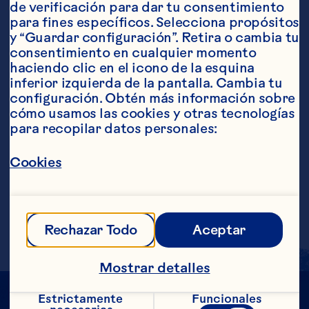
de verificación para dar tu consentimiento 
Ingredientes
para fines específicos. Selecciona propósitos 
45 ml de vodka 45 ml de bebida de cranberry 
y “Guardar configuración”. Retira o cambia tu 
de Ocean Spray® (previamente refrigerado) 15 
consentimiento en cualquier momento 
ml de jugo fresco de limón
Pasos
haciendo clic en el icono de la esquina 
inferior izquierda de la pantalla. Cambia tu 
configuración. Obtén más información sobre 
cómo usamos las cookies y otras tecnologías 
Mezcla todos los ingredientes en una 
para recopilar datos personales:
coctelera que contenga hielos hasta la 
mitad. Agita varias veces. Vierte el 
Cookies
contenido en un vaso de martini 
previamente congelado. Decora con un 
“twist” de limón. Raciones aproximadas: 
1
Rechazar Todo
Aceptar
Mostrar detalles
Estrictamente 
Funcionales