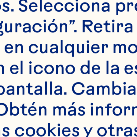
s. Selecciona pr
uración”. Retira 
 en cualquier m
 el icono de la e
pantalla. Cambia 
Obtén más infor
 cookies y otras