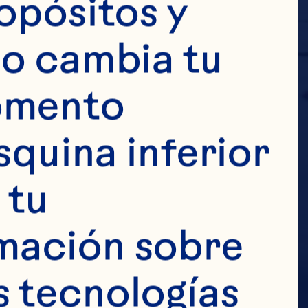
opósitos y 
o cambia tu 
omento 
squina inferior 
tu 
mación sobre 
 tecnologías 