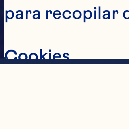
para recopilar 
Cookies
UBICACIÓ
GENERACI