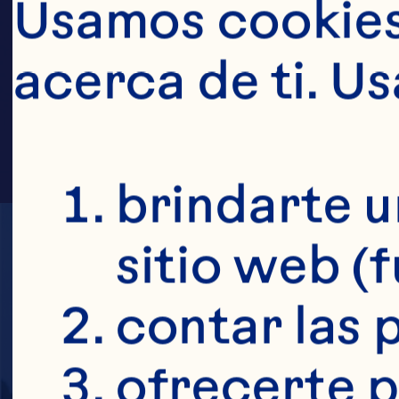
FAMI
Usamos cookies 
acerca de ti. U
brindarte u
sitio web (
contar las p
ofrecerte p