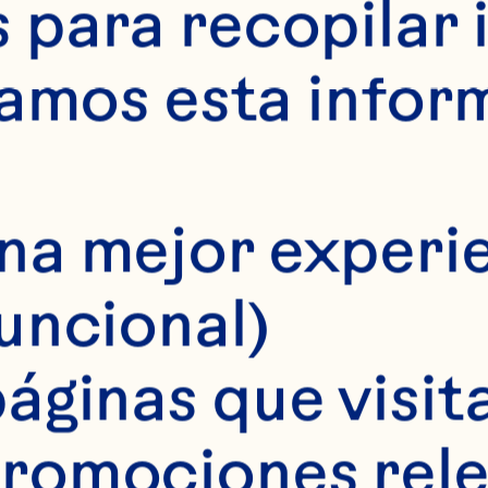
LIA S
para recopilar 
samos esta infor
na mejor experie
funcional)
áginas que visita
romociones rele