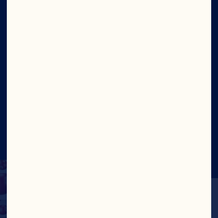
Equipo de directivos
Ingredientes
Sitio
Social
©2026 Ocean Spray
Términos de Uso
Legal
Politica de Privacidad
Cookies
Actualizar el consentimiento