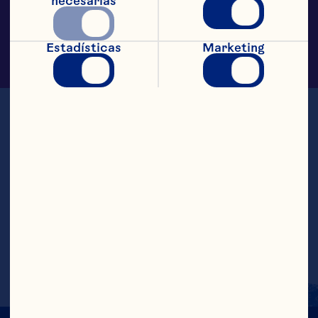
necesarias
Estadísticas
Marketing
Superior Whole Frozen Cranberries
Spec Sheet
Nutritionals
MSDS
Frozen Sliced Cranberries
Nutritionals
Spec Sheet
MSDS