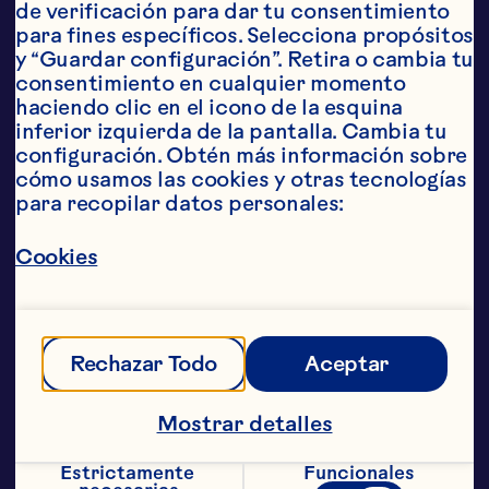
cranberries congelados están 
de verificación para dar tu consentimiento 
disponibles enteros (grado 
para fines específicos. Selecciona propósitos 
superior) o en rodajas, para 
y “Guardar configuración”. Retira o cambia tu 
satisfacer tus necesidades.

consentimiento en cualquier momento 
haciendo clic en el icono de la esquina 
inferior izquierda de la pantalla. Cambia tu 
Su rico color y textura los hacen 
configuración. Obtén más información sobre 
perfectos para batidos, 
cómo usamos las cookies y otras tecnologías 
coberturas de panadería, 
confiterías, helados y 
para recopilar datos personales:
preparaciones frutales.

Cookies
Rechazar Todo
Aceptar
Mostrar detalles
Estrictamente 
Funcionales