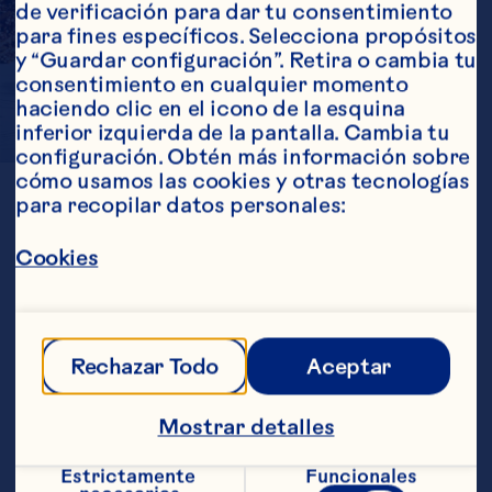
de verificación para dar tu consentimiento 
para fines específicos. Selecciona propósitos 
y “Guardar configuración”. Retira o cambia tu 
consentimiento en cualquier momento 
haciendo clic en el icono de la esquina 
inferior izquierda de la pantalla. Cambia tu 
configuración. Obtén más información sobre 
A
BOLD
TWIST
cómo usamos las cookies y otras tecnologías 
para recopilar datos personales:
Cookies
Ocean Spray® ingredients overcome 
the challenges of working with dry 
cereal applications.

Sweetened Dried Cranberries are 
Rechazar Todo
Aceptar
available in low moisture and 
glycerated varieties to avoid moisture 
Mostrar detalles
migration in both cereals and 
cereal/granola bars. Also available in 
whole and diced piece sizes!
Estrictamente 
Funcionales