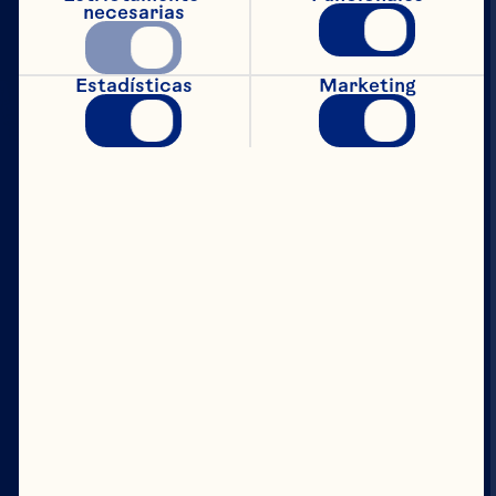
necesarias
EL PODER
Estadísticas
Marketing
Compañía
Contáctanos
Junta Directiva
Quiénes somos
Nuestro propósito
Equipo de directivos
Ingredientes
Sitio
Social