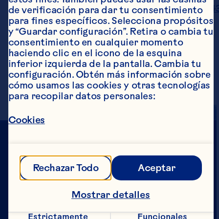
https://doi.org/10.3390/beverages703004
de verificación para dar tu consentimiento 
Wu CD, Li W, Luu M, Xie Q, Kratunova E. 
para fines específicos. Selecciona propósitos 
Cranberry Juice Inhibits Dental Plaque 
y “Guardar configuración”. Retira o cambia tu 
Bacteria Regrowth and Acid Production in 
consentimiento en cualquier momento 
Children and Adults. Current 
haciendo clic en el icono de la esquina 
Developments in Nutrition 2024;8. doi: 
inferior izquierda de la pantalla. Cambia tu 
10.1016/j.cdnut.2024.103499.
configuración. Obtén más información sobre 
cómo usamos las cookies y otras tecnologías 
para recopilar datos personales:
Cookies
Rechazar Todo
Aceptar
Mostrar detalles
CON TODO
Estrictamente 
Funcionales